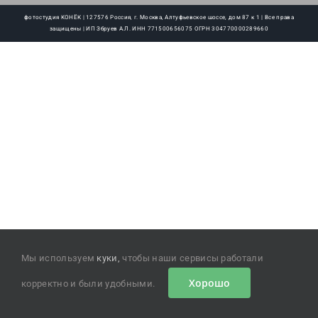
фотостудия КОНЁК | 127576 Россия, г. Москва, Алтуфьевское шоссе, дом 87 к 1 | Все права
защищены | ИП Збруев А.Л. ИНН 771500656075 ОГРН 304770000289660
Мы используем
куки,
чтобы наши сервисы работали
Хорошо
корректно и были удобными.