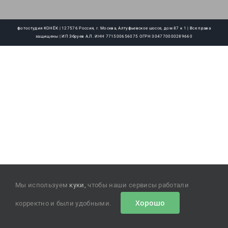
фотостудия КОНЁК | 127576 Россия, г. Москва, Алтуфьевское шоссе, дом 87 к 1 | Все права
защищены | ИП Збруев А.Л. ИНН 771500656075 ОГРН 304770000289660
Мы используем
куки,
чтобы наши сервисы работали
Хорошо
корректно и были удобными.