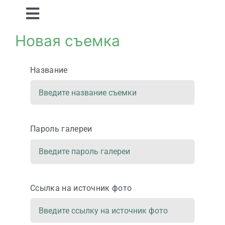
Skip
Toggle
to
Navigation
Новая съемка
Съемки
content
Название
Сортировка
Результат
Пароль галереи
поиска:
Ссылка на источник фото